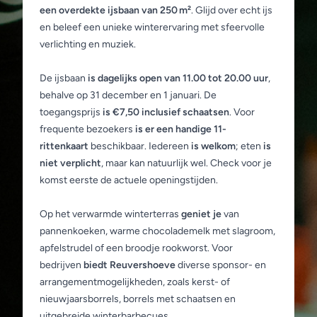
een overdekte ijsbaan van 250 m²
. Glijd over echt ijs
en beleef een unieke winterervaring met sfeervolle
verlichting en muziek.
De ijsbaan
is dagelijks open van 11.00 tot 20.00 uur
,
behalve op 31 december en 1 januari. De
toegangsprijs
is €7,50 inclusief schaatsen
. Voor
frequente bezoekers
is er een handige 11-
rittenkaart
beschikbaar. Iedereen
is welkom
; eten
is
niet verplicht
, maar kan natuurlijk wel.
Check voor je
komst eerste de actuele openingstijden.
Op het verwarmde winterterras
geniet je
van
pannenkoeken, warme chocolademelk met slagroom,
apfelstrudel of een broodje rookworst. Voor
bedrijven
biedt Reuvershoeve
diverse sponsor- en
arrangementmogelijkheden, zoals kerst- of
nieuwjaarsborrels, borrels met schaatsen en
uitgebreide winterbarbecues.